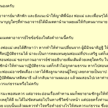
นองครับ
ารย์มาสักพัก และยังแนะนำให้ญาติพี่น้อง พ่อแม่ และเพื่อนๆไ
าบุญใดๆที่ท่านอาจารย์ได้มีเมตตานำมาเผยแผ่ให้กับคนมากมาย 
มตตาอาจารย์ไขข้อข้องใจดังคำถามนี้ครับ
อแม่ เคยได้ศึกษาว่า หากทำให้ท่านเปลี่ยนจาก ผู้มีมิจฉาทิฏฐิ ให้
ปฏิบัติธรรมได้ น่าจะเป็นการทดแทนคุณพ่อแม่ที่ประเสริฐ แต่ก็เ
สอนพ่อแม่ ขอรบกวนอาจารย์ช่วยอธิบายเพิ่มเติมด้วยเหตุใดครับ ใน
กนำให้ท่านมาปฏิบัติธรรม แต่ก็กลัวไม่ถูกตามธรรม หากไปสอนพ
าะพ่อแม่อาจขัดเคือง เวลาได้ฟังลูกมาสอนผู้ใหญ่ เลยกลายเป็นบาป อ
บัติพัฒนาสติสมาธิ แล้วกลับมาถามผมเอง แล้วผมสอนไปเวลาท่านถ
ควรแก่ธรรมหรือไม่ครับ
ธรรมะพอสมควร แต่อาจจะอ่อนเรื่องทำทาน ผมก็พยายามชักจูงให้ทำเ
หตุให้ดี จะได้ไม่ขัดสนต่อไปในทางชีวิตข้างหน้า แต่บ่อยครั้งท่านอ
ย แบบนั้นแล้วผมควรทำใจหรือทำอย่างไรให้สมควรแก่ธรรม ซึ่ง