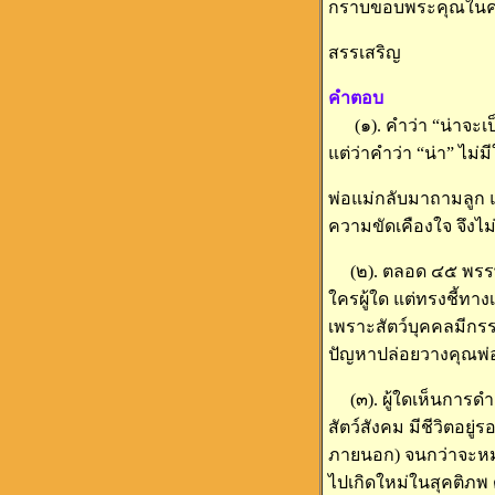
กราบขอบพระคุณในค
สรรเสริญ
คำตอบ
(๑). คำว่า “น่าจะเป็
แต่ว่าคำว่า “น่า” ไม
พ่อแม่กลับมาถามลูก แ
ความขัดเคืองใจ จึงไม
(๒). ตลอด ๔๕ พรรษา
ใครผู้ใด แต่ทรงชี้ทา
เพราะสัตว์บุคคลมีกรรมเ
ปัญหาปล่อยวางคุณพ่อ
(๓). ผู้ใดเห็นการดำเ
สัตว์สังคม มีชีวิตอย
ภายนอก) จนกว่าจะหมดภ
ไปเกิดใหม่ในสุคติภพ 