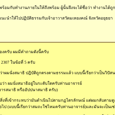
้อมกับทำงานภายในให้ถึงพร้อม ผู้นั้นจึงจะได้ชื่อว่า ทำงานได้
นะนำให้ไปปฏิบัติธรรมกับเจ้าอาวาสวัดมเหยงคณ์ จังหวัดอยุธยา
งครับ ผมมีคำถามดังนี้ครับ
2307 ในข้อที่ 5 ครับ
่าผมนั่งสมาธิ ปฎิบัติถูกตรงตามธรรมแล้ว แบบนี้เรียกว่าเป็นวิปัสนา
ว่า ผมนั่งสมาธิอยู่ในระดับใดครับท่านอาจารย์
ารสมาธิ หรืออัปปนาสมาธิ ครับ)
สิ่งที่เข้ากระทบว่ามันดำเนินไปตามกฏไตรลักษณ์ แต่ผมกลับตามด
ลึกต่อไป (แบบนี้เรียกว่าสมถะใช่ไหมครับท่านอาจารย์)และมันจะเป็น