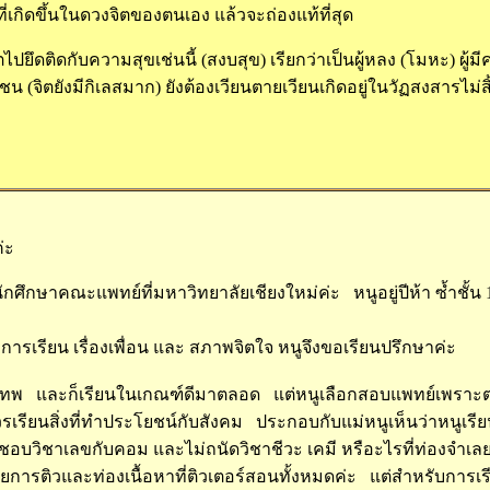
่เกิดขึ้นในดวงจิตของตนเอง แล้วจะถ่องแท้ที่สุด
าจิตไปยึดติดกับความสุขเช่นนี้ (สงบสุข) เรียกว่าเป็นผู้หลง (โมหะ) ผู
น (จิตยังมีกิเลสมาก) ยังต้องเวียนตายเวียนเกิดอยู่ในวัฏสงสารไม่สิ
่ะ
นนักศึกษาคณะแพทย์ที่มหาวิทยาลัยเชียงใหม่ค่ะ หนูอยู่ปีห้า ซ้ำชั้น
อง การเรียน เรื่องเพื่อน และ สภาพจิตใจ หนูจึงขอเรียนปรึกษาค่ะ
ุงเทพ และก็เรียนในเกณฑ์ดีมาตลอด แต่หนูเลือกสอบแพทย์เพราะตอ
รียนสิ่งที่ทำประโยชน์กับสังคม ประกอบกับแม่หนูเห็นว่าหนูเรีย
หนูชอบวิชาเลขกับคอม และไม่ถนัดวิชาชีวะ เคมี หรือะไรที่ท่องจำเล
การติวและท่องเนื้อหาที่ติวเตอร์สอนทั้งหมดค่ะ แต่สำหรับการเรียนแ