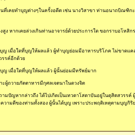
นที่เคยทำบุญต่างๆในครั้งอดีต เช่น นางวิสาขา ท่านอนาถบิณฑิกะ
ูง หากเคยล่วงเกินท่านอาจารย์ด้วยประการใด ขอกราบอโหสิกรรม
บุญ เมื่อใดที่บุญให้ผลแล้ว ผู้ทำบุญย่อมมีอาหารบริโภค ไม่ขาดแค
วรรค์อีกด้วย
ญ เมื่อใดที่บุญให้ผลแล้ว ผู้นั้นย่อมมีทรัพย์มาก
าะผู้ถวายภัตตาหารมีกุศลเจตนาในดวงจิต
้ถามปัญหากล่าวถึง ได้ไปเกิดเป็นเทวดาโสดาบันอยู่ในดุสิตสวรรค์ ผู
ามดีของท่านทั้งสอง ผู้นั้นได้บุญ เพราะประพฤติเหตุตามบุญกิริย