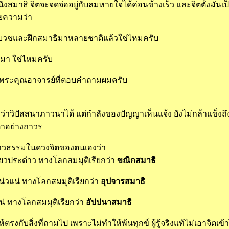
มนั่งสมาธิ จิตจะจดจ่ออยู่กับลมหายใจได้ค่อนข้างเร็ว และจิตตั้งมั่น
มายความว่า
ยบวชและฝึกสมาธิมาหลายชาติแล้วใช่ไหมครับ
งสมมา ใช่ไหมครับ
บพระคุณอาจารย์ที่ตอบคำถามผมครับ
่าวิปัสสนาภาวนาได้ แต่กำลังของปัญญาเห็นแจ้ง ยังไม่กล้าแข็งถึงระ
ตาอย่างถาวร
ูสภาวธรรมในดวงจิตของตนเองว่า
๋ยวประด๋าว ทางโลกสมมุติเรียกว่า
ขณิกสมาธิ
่วแน่ ทางโลกสมมุติเรียกว่า
อุปจารสมาธิ
น่ ทางโลกสมมุติเรียกว่า
อัปปนาสมาธิ
้ตรงกับสิ่งที่ถามไป เพราะไม่ทำให้พ้นทุกข์ ผู้รู้จริงแท้ไม่เอาจิตเ