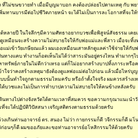
ง ที่ไม่ขนขวายทำ เมื่อมีบุญมาบอก คงต้องปล่อยไปตามเหตุ กับ พ
พิ่มทานบารมีต่อไปชีวิตภายหน้า จะได้ไม่เป็นการละโอกาสที่จะให
หลายปี ในใจลึกๆมีความศัทธาอยากบวชเพื่อพิสูจน์สัจธรรม เคยเกร
เหมือนจะสร้างความไม่สบายใจให้กับพ่อแม่และพี่สาว เมื่อจะทิ้
อแม่เข้าวัยเกษียณแล้ว ผมเองเหมือนเสาหลักดูแลค่าใช้จ่ายให้กับพ่อ
เป็นทางแคบ ทำงานก็อดเห็นไม่ได้ว่าสาระมันอยู่ตรงไหน ทำมากๆ
ปหาทรัพย์ภายในไม่ดีกว่าเหรอ แต่ก็ไม่อยากสร้างบาปทิ้งภาระหรื
้าใจว่าคงสร้างเหตุมายังต้องดูแลพ่อแม่ต่อไปก่อน แล้วเมื่อไหร่บ
บนั้นทำใจถูกตามธรรมไหมครับ หรือถ้าตั้งใจจริง ผมควรสร้างเห
สได้บวชและไม่เป็นการทำบาปความไม่สบายใจให้คนข้างหลังครับ
ก็เดินทางไปต่างจังหวัดได้ตามเวลาที่สมควร ขอความกรุณาแนะนำวัด
ี่จะได้ปฏิบัติวิปัสสนา เจริญสติตรงตามธรรมด้วยครับ
วงเกินท่านอาจารย์ ดร. สนอง ไม่ว่า กายกรรมก็ดี วจีกรรมก็ดี มโนกร
ี ชาติก่อนๆก็ดี ผมขออภัยและขอท่านอาจารย์อโหสิกรรมให้ด้วยครับ