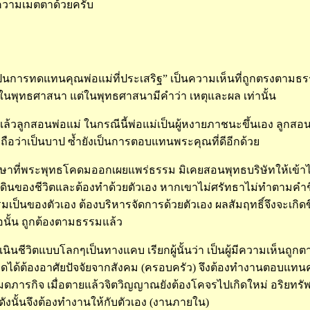
วามเมตตาด้วยครับ
นการทดแทนคุณพ่อแม่ที่ประเสริฐ” เป็นความเห็นที่ถูกตรงตามธรรม 
่มีในพุทธศาสนา แต่ในพุทธศาสนามีคำว่า เหตุและผล เท่านั้น
ล้วลูกสอนพ่อแม่ ในกรณีนี้พ่อแม่เป็นผู้หงายภาชนะขึ้นเอง ลูกสอนแ
่ถือว่าเป็นบาป ซ้ำยังเป็นการตอบแทนพระคุณที่ดีอีกด้วย
ที่พระพุทธโคดมออกเผยแพร่ธรรม มิเคยสอนพุทธบริษัทให้เข้าไป
งเดินของชีวิตและต้องทำด้วยตัวเอง หากเขาไม่ศรัทธาไม่ทำตามคำชี
ป็นของตัวเอง ต้องบริหารจัดการด้วยตัวเอง ผลสัมฤทธิ์จึงจะเกิดขึ้น ด
นั้น ถูกต้องตามธรรมแล้ว
นินชีวิตแบบโลกๆเป็นทางแคบ เรียกผู้นั้นว่า เป็นผู้มีความเห็นถูก
ู่รอดได้ต้องอาศัยปัจจัยจากสังคม (ครอบครัว) จึงต้องทำงานตอบแท
ารกิจ เมื่อตายแล้วจิตวิญญาณยังต้องโคจรไปเกิดใหม่ อริยทรัพย์
ดังนั้นจึงต้องทำงานให้กับตัวเอง (งานภายใน)