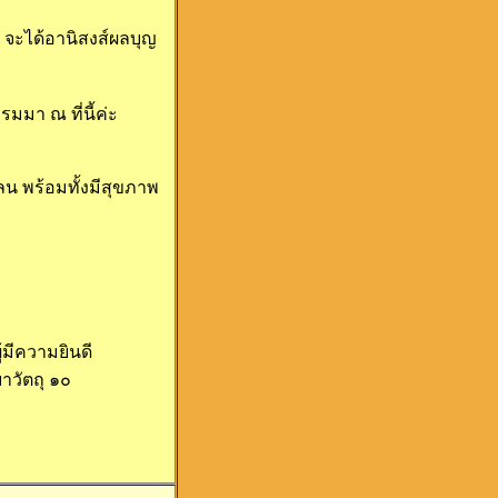
 จะได้อานิสงส์ผลบุญ
มา ณ ที่นี้ค่ะ
ลน พร้อมทั้งมีสุขภาพ
้มีความยินดี
าวัตถุ ๑๐